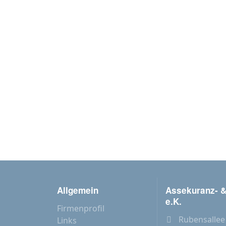
Allgemein
Assekuranz- &
e.K.
Firmenprofil
Rubensallee
Links