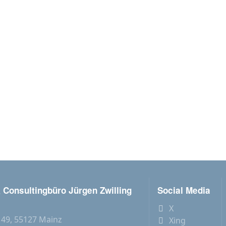
 Consultingbüro Jürgen Zwilling
Social Media
X
 49, 55127 Mainz
Xing